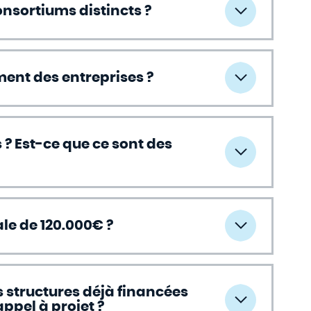
onsortiums distincts ?
ent des entreprises ?
s ? Est-ce que ce sont des
le de 120.000€ ?
s structures déjà financées
ppel à projet ?