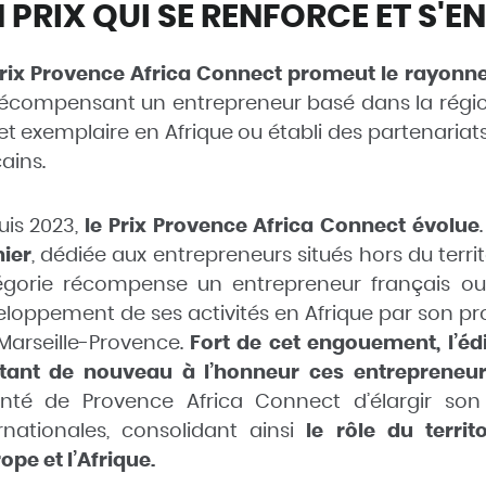
 PRIX QUI SE RENFORCE ET S'EN
rix Provence Africa Connect promeut le rayonnem
écompensant un entrepreneur basé dans la région 
et exemplaire en Afrique ou établi
des partenariat
cains.
uis 2023,
le Prix Provence Africa Connect évolue
.
ier
, dédiée aux entrepreneurs situés hors du territ
égorie récompense un entrepreneur français ou
loppement de ses activités en Afrique par son pro
Marseille-Provence.
Fort de cet engouement, l’é
tant de nouveau à l’honneur ces entrepreneur
onté de Provence Africa Connect d’élargir so
rnationales, consolidant ainsi
le rôle du terri
rope et l’Afrique.