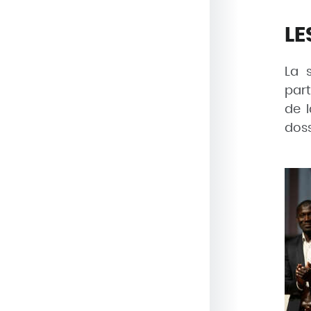
LE
La 
part
de l
doss