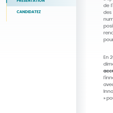
PRÉSENTATION
de l
CANDIDATEZ
des
num
pos
renc
pour
En 2
dim
acc
l’in
avec
Inno
» po