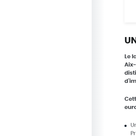
UN
Le l
Aix-
dis
d’im
Cet
euro
U
P