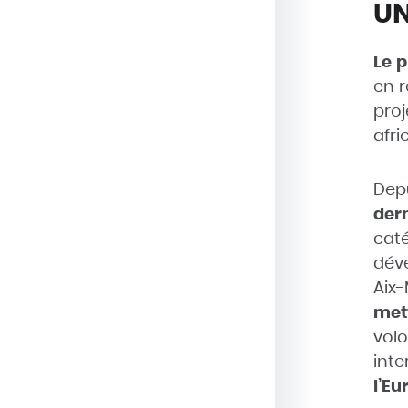
UN
Le p
en r
proj
afri
Dep
dern
cat
déve
Aix-
met
vol
inte
l’Eu