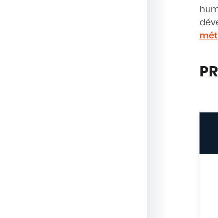
huma
déve
métr
PR