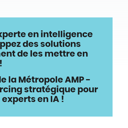
xperte en intelligence
oppez des solutions
ent de les mettre en
!
e la Métropole AMP -
cing stratégique pour
 experts en IA !