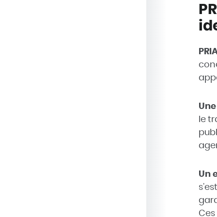
PR
id
PRI
conç
appo
Une 
le t
publ
agent
Un 
s’es
gara
Ces 