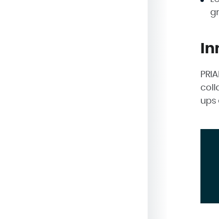
gr
In
PRIA
coll
ups 