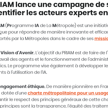
IAM lance une campagne de s
entifier les acteurs experts en 
AM
(
Pr
ogramme
IA
de La
M
étropole) est une initiat
ue pour répondre de manière innovante et efficac
rtés par la Métropoles dans le cadre de ses
missi
Vision d'Avenir.
L’objectif du PRIAM est de faire de l'i
ravail des agents et le fonctionnement de l'administ
ics. Le programme vise également à développer les
s à l'utilisation de l'IA.
engagement éthique.
De manière pionnière en Fran
t dotée d’une
charte métropolitaine pour un usage 
ntir le respect des principes généraux de cette ch
principes sont la transparence, l’équité des traiteme