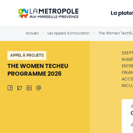
La plat
Accueil
Les appels à innovation
The Women TechEU
DEEP
APPEL À PROJETS
NUMÉ
THE WOMEN TECHEU
ENTR
FINA
PROGRAMME 2026
ACCÉ
INCL
J
J