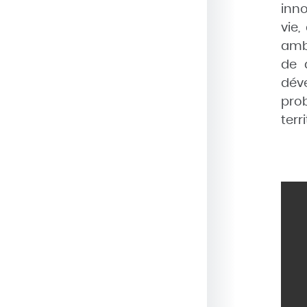
inno
vie
ambi
de 
dév
pro
terr