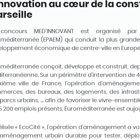
innovation au cœur de la con
rseille
concours
MED’INNOVANT
est organisé par 
méditerranée (EPAEM) qui conduit la plus grand
loppement économique de centre-ville en Europe
méditerranée conçoit, développe et construit, depu
terranéenne. Sur un périmètre d’intervention de 48
xième ville de France, l’opération d’aménageme
erces, des bureaux, des logements, des infrast
parcs urbains, ... afin de favoriser le vivre-ensem
5 200 emplois présents, Euroméditerranée est aujour
lisée « EcoCité », l’opération d’aménagement a voc
’aménagement urbain durable pour tester, déploye