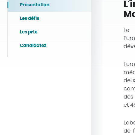
L’
Présentation
Ma
Les défis
Le 
Les prix
Euro
Candidatez
déve
Euro
médi
deu
comm
des 
et 4
Labé
de l