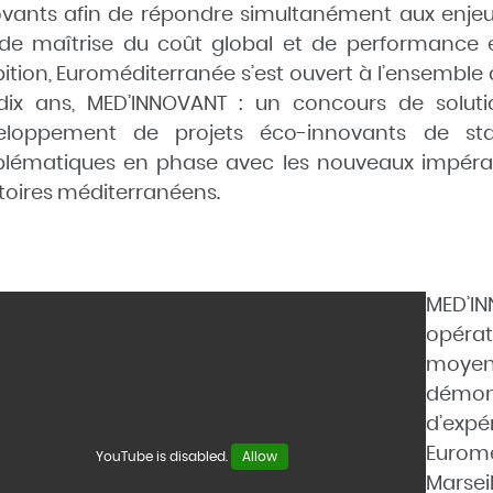
vants afin de répondre simultanément aux enjeux
, de maîtrise du coût global et de performanc
tion, Euroméditerranée s’est ouvert à l’ensemble de
dix ans,
MED’INNOVANT : un concours de soluti
eloppement de projets éco-innovants de st
blématiques en phase avec les nouveaux impérat
itoires méditerranéens.
MED’I
opérat
moye
démo
d’ex
Eurom
YouTube is disabled.
Allow
Marsei