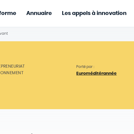
eforme
Annuaire
Les appels à innovation
vant
EPRENEURIAT
Porté par :
RONNEMENT
Euroméditérannée