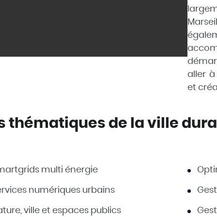
large
Marse
égal
acco
déma
aller 
et créat
s thématiques de la ville du
artgrids multi énergie
Opti
ervices numériques urbains
Gest
ture, ville et espaces publics
Gest