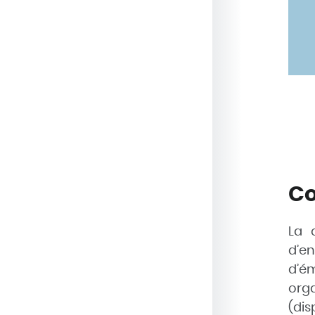
Co
La 
d’en
d’ém
org
(dis