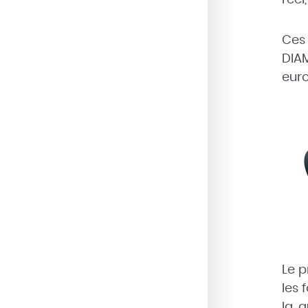
Ces 
DIAM
euro
Le p
les 
la q