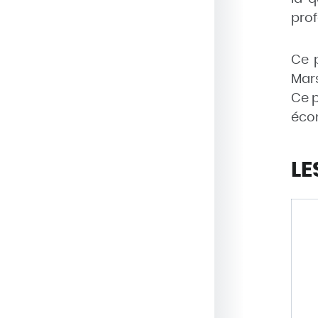
prof
Ce p
Mars
Ce p
écon
LE