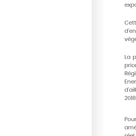
exp
Cett
d’en
végé
La 
prio
Régi
Ener
d’ai
2018
Pour
amél
réel