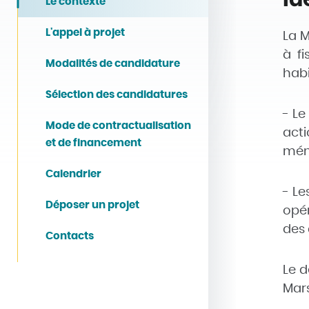
Le contexte
L'appel à projet
La M
à f
Modalités de candidature
habi
Sélection des candidatures
- Le
Mode de contractualisation
act
et de financement
ména
Calendrier
- Le
Déposer un projet
opér
des 
Contacts
Le d
Mars