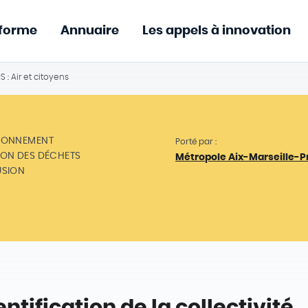
eforme
Annuaire
Les appels à innovation
 : Air et citoyens
RONNEMENT
Porté par :
ION DES DÉCHETS
Métropole Aix-Marseille-
USION
entification de la collectivité