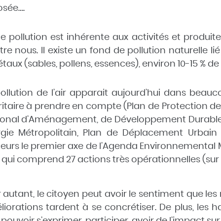
osée….
e pollution est inhérente aux activités et produ
tre nous. Il existe un fond de pollution naturelle l
taux (sables, pollens, essences), environ 10-15 % de 
pollution de l’air apparait aujourd’hui dans be
ritaire à prendre en compte (Plan de Protection de
onal d’Aménagement, de Développement Durable et d
gie Métropolitain, Plan de Déplacement Urbain …)
lleurs le premier axe de l’Agenda Environnement
 qui comprend 27 actions très opérationnelles (sur
 autant, le citoyen peut avoir le sentiment que le
iorations tardent à se concrétiser. De plus, les 
, pouvoir s’exprimer, participer, avoir de l’impact s