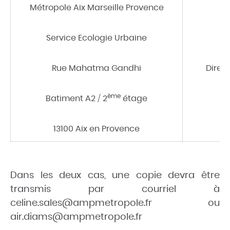
Métropole Aix Marseille Provence
Service Ecologie Urbaine
Rue Mahatma Gandhi
Direc
ème
Batiment A2 / 2
étage
13100 Aix en Provence
Dans les deux cas, une copie devra être
transmis par courriel à
celine.sales@ampmetropole.fr ou
air.diams@ampmetropole.fr