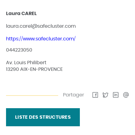
Leaflet
| © Openstreetmap France | ©
OpenStreetMap
contributors
+
Laura CAREL
−
laura.carel@safecluster.com
https://www.safecluster.com/
044223050
Av. Louis Philibert
13290 AIX-EN-PROVENCE
Partager
LISTE DES STRUCTURES