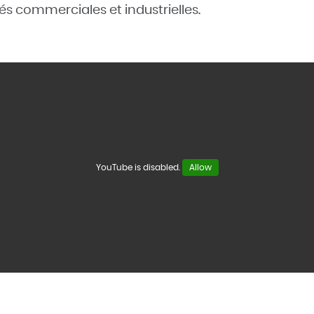
és commerciales et industrielles.
YouTube is disabled.
Allow