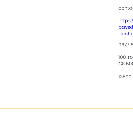
conta
https
paysd
dentr
06771
100, r
CS 50
13590