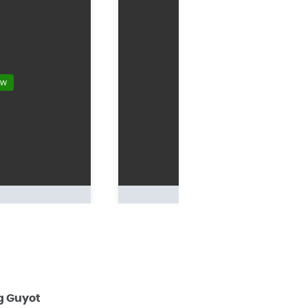
ow
YouTube is disabled.
Allo
g Guyot