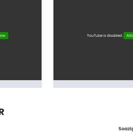
low
YouTube is disabled.
All
R
Leaflet
| © Openstreetmap France | ©
OpenStreetMap
contributors
Soazi