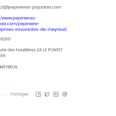
ct@pepinieres-paysdaix.com
://www.pepinieres-
aix.com/pepiniere-
eprises-innovantes-de-meyreuil/
89250
oute des houillères ZA LE PONTET
014
 MEYREUIL
Partager