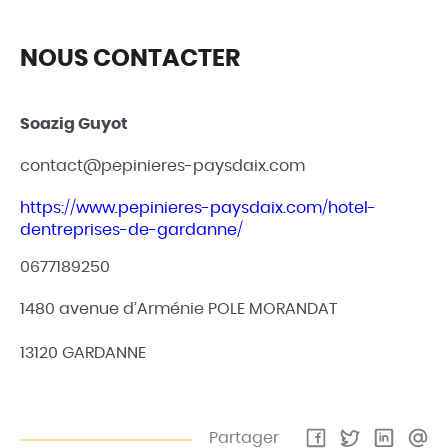
NOUS CONTACTER
Leaflet
| © Openstreetmap France | ©
OpenStreetMap
contributors
+
Soazig Guyot
−
contact@pepinieres-paysdaix.com
https://www.pepinieres-paysdaix.com/hotel-
dentreprises-de-gardanne/
0677189250
1480 avenue d’Arménie POLE MORANDAT
13120 GARDANNE
Partager